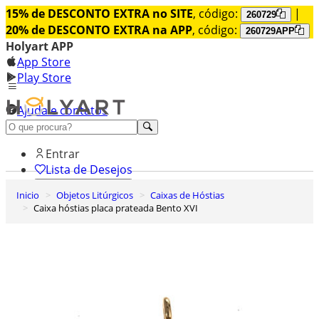
15% de DESCONTO EXTRA no SITE
, código:
|
260729
20% de DESCONTO EXTRA na APP
, código:
260729APP
Holyart APP
App Store
Play Store
Ajuda e contatos
Conheça premium
Entrar
Lista de Desejos
Inicio
Objetos Litúrgicos
Caixas de Hóstias
0
Caixa hóstias placa prateada Bento XVI
Carrinho de Compras