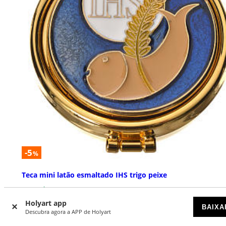
-5
%
Teca mini latão esmaltado IHS trigo peixe
DISPONÍVEL
Holyart app
BAIXA
Descubra agora a APP de Holyart
€ 52,16
€ 54,90