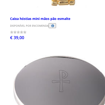
Caixa hóstias mini mãos pão esmalte
DISPONÍVEL POR ENCOMENDA
€ 39,00