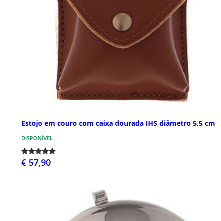
Estojo em couro com caixa dourada IHS diâmetro 5,5 cm
DISPONÍVEL
€ 57,90