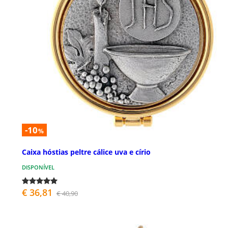
-10
%
Caixa hóstias peltre cálice uva e círio
DISPONÍVEL
€ 36,81
€ 40,90