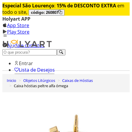
Especial São Lourenço
:
15% de DESCONTO EXTRA
em
todo o site,
código: 260807
Holyart APP
App Store
Play Store
Ajuda e contatos
Conheça premium
Entrar
Lista de Desejos
Inicio
Objetos Litúrgicos
Caixas de Hóstias
0
Caixa hóstias peltre alfa ómega
Carrinho de Compras