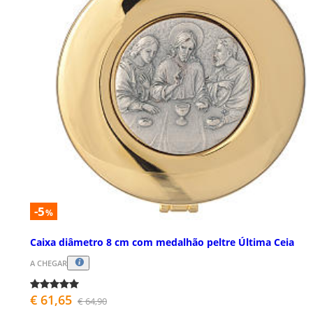
-5
%
Caixa diâmetro 8 cm com medalhão peltre Última Ceia
A CHEGAR
€ 61,65
€ 64,90