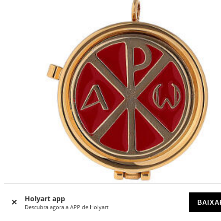
Holyart app
BAIXA
Descubra agora a APP de Holyart
Caixa de hóstias latão dourado com placa XP, Alfa e o Óm
3x5,3 cm