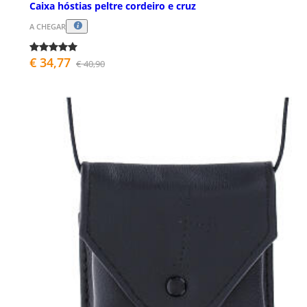
Caixa hóstias peltre cordeiro e cruz
A CHEGAR
€ 34,77
€ 40,90