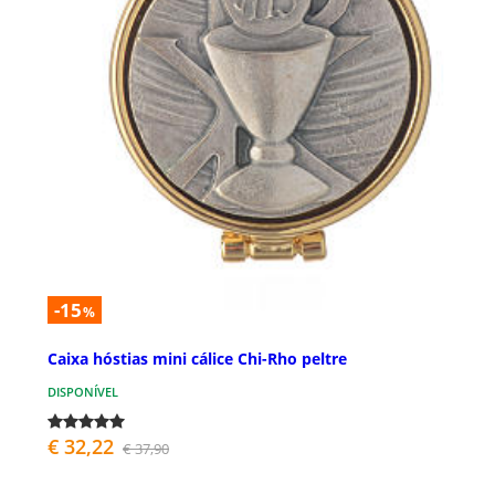
-15
%
Caixa hóstias mini cálice Chi-Rho peltre
DISPONÍVEL
€ 32,22
€ 37,90