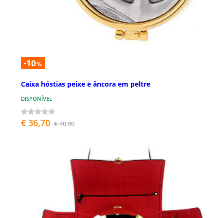
-10
%
Caixa hóstias peixe e âncora em peltre
DISPONÍVEL
€ 36,70
€ 40,90