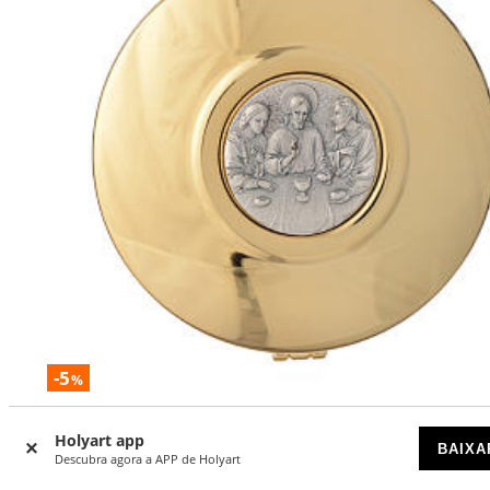
-5
%
Caixa de hóstia latão medalhão peltre Última Ceia 11 cm
Holyart app
BAIXA
Descubra agora a APP de Holyart
A CHEGAR