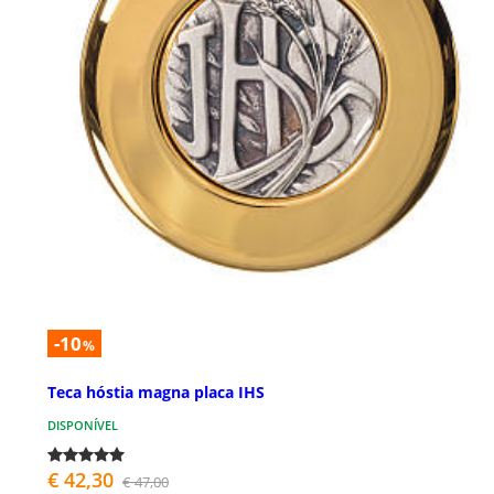
-10
%
Teca hóstia magna placa IHS
DISPONÍVEL
€ 42,30
€ 47,00