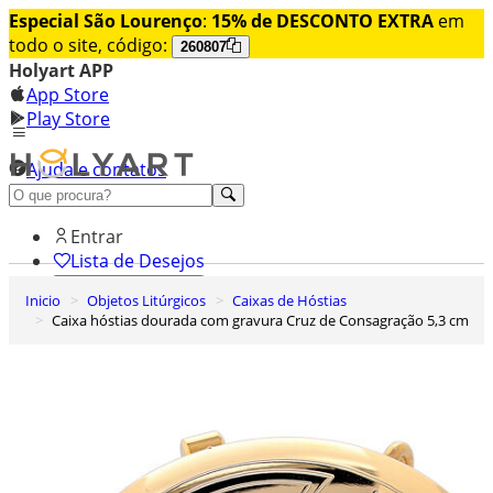
Especial São Lourenço
:
15% de DESCONTO EXTRA
em
todo o site, código:
260807
Holyart APP
App Store
Play Store
Ajuda e contatos
Conheça premium
Entrar
Lista de Desejos
Inicio
Objetos Litúrgicos
Caixas de Hóstias
0
Caixa hóstias dourada com gravura Cruz de Consagração 5,3 cm
Carrinho de Compras