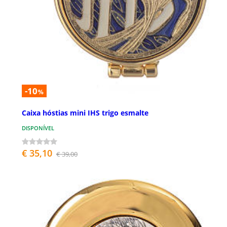
-10
%
Caixa hóstias mini IHS trigo esmalte
DISPONÍVEL
€ 35,10
€ 39,00