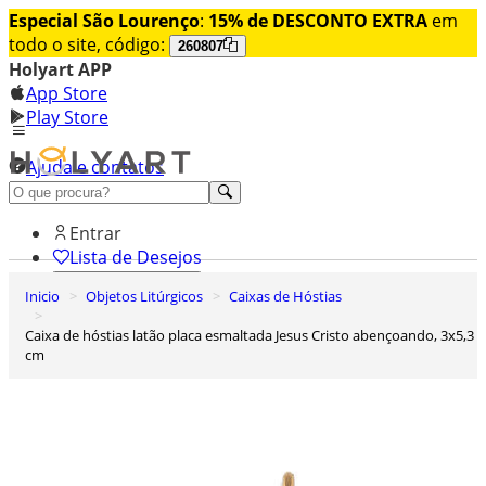
Especial São Lourenço
:
15% de DESCONTO EXTRA
em
todo o site, código:
260807
Holyart APP
App Store
Play Store
Ajuda e contatos
Conheça premium
Entrar
Lista de Desejos
Inicio
Objetos Litúrgicos
Caixas de Hóstias
0
Carrinho de Compras
Caixa de hóstias latão placa esmaltada Jesus Cristo abençoando, 3x5,3
cm