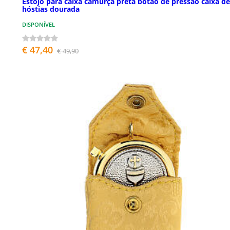
Estojo para caixa camurça preta botão de pressão caixa de
hóstias dourada
DISPONÍVEL
€ 47,40
€ 49,90