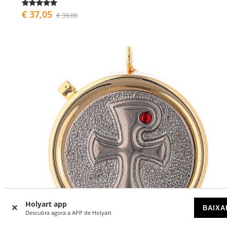
€ 37,05
€ 39,00
Holyart app
BAIXA
Descubra agora a APP de Holyart