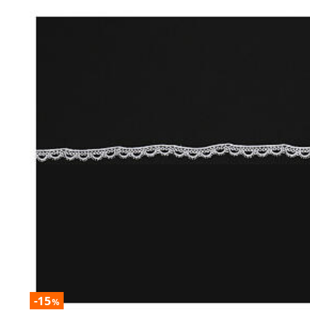
-15
%