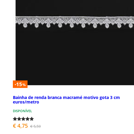
-15
%
Bainha de renda branca macramé motivo gota 3 cm
euros/metro
DISPONÍVEL
€ 4,75
€ 5,59