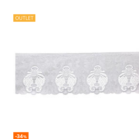
OUTLET
-34
%