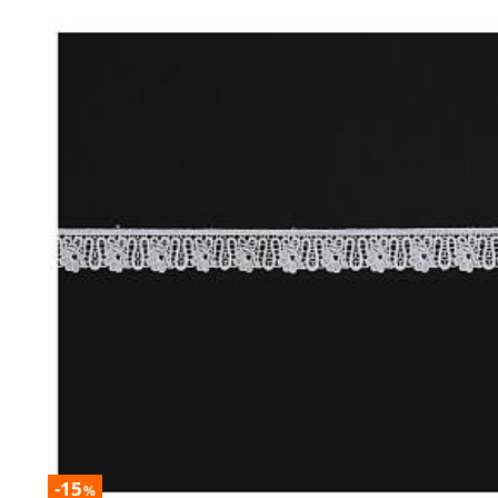
-15
%