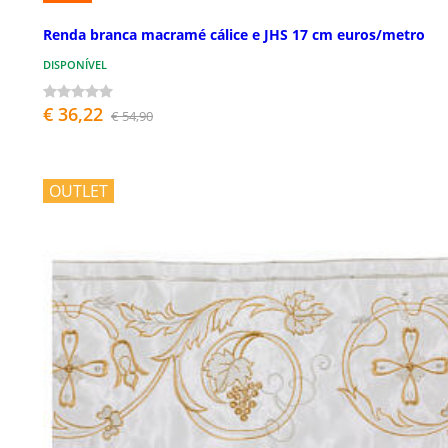
Renda branca macramé cálice e JHS 17 cm euros/metro
DISPONÍVEL
€ 36,22
€ 54,90
OUTLET