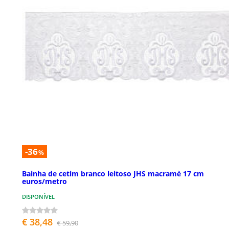
-36
%
Bainha de cetim branco leitoso JHS macramè 17 cm
euros/metro
DISPONÍVEL
€ 38,48
€ 59,90