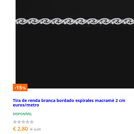
-15
%
Tira de renda branca bordado espirales macramé 2 cm
euros/metro
DISPONÍVEL
€ 2,80
€ 3,29