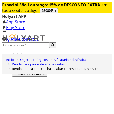
Especial São Lourenço
:
15% de DESCONTO EXTRA
em
todo o site, código:
260807
Holyart APP
App Store
Play Store
Ajuda e contatos
Conheça premium
Entrar
Inicio
Objetos Litúrgicos
Alfaiataria eclesiástica
Lista de Desejos
Renda para panos de altar e vestes
Renda branca para toalha de altar cruzes douradas h 9 cm
0
Carrinho de Compras