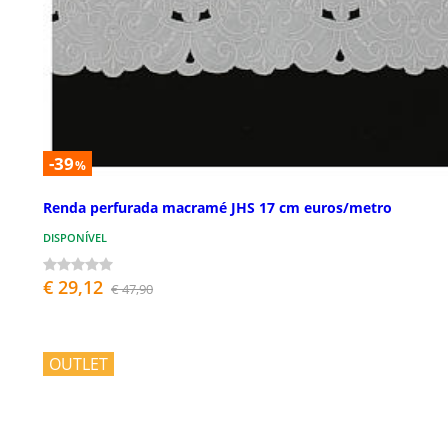
-39
%
Renda perfurada macramé JHS 17 cm euros/metro
DISPONÍVEL
€ 29,12
€ 47,90
OUTLET