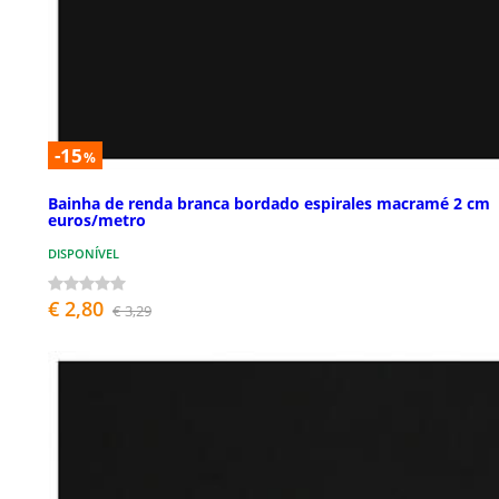
-15
%
Bainha de renda branca bordado espirales macramé 2 cm
euros/metro
DISPONÍVEL
€ 2,80
€ 3,29