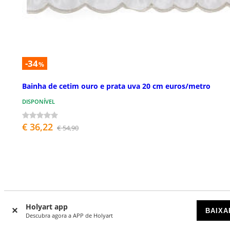
-34
%
Bainha de cetim ouro e prata uva 20 cm euros/metro
DISPONÍVEL
€ 36,22
€ 54,90
Holyart app
BAIXA
Descubra agora a APP de Holyart