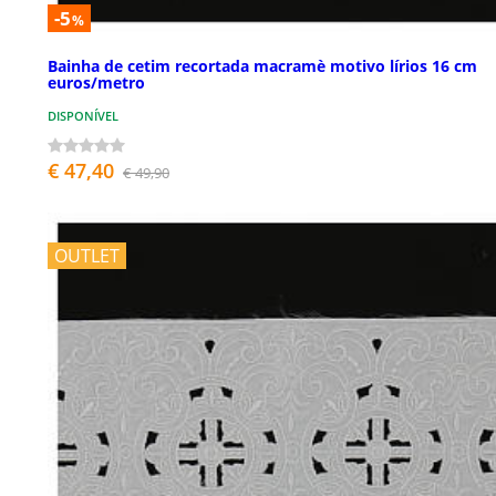
-5
%
Bainha de cetim recortada macramè motivo lírios 16 cm
euros/metro
DISPONÍVEL
€ 47,40
€ 49,90
OUTLET