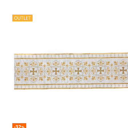
OUTLET
-32
%