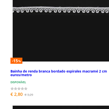
-15
%
Bainha de renda branca bordado espirales macramé 2 cm
euros/metro
DISPONÍVEL
€ 2,80
€ 3,29