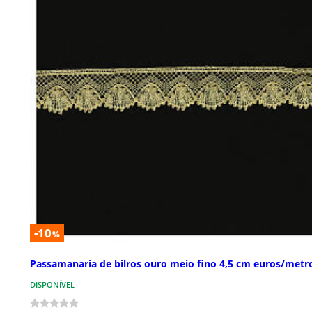
-10
%
Passamanaria de bilros ouro meio fino 4,5 cm euros/metr
DISPONÍVEL