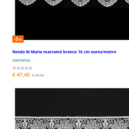
-5
%
Renda M Maria macramé branco 16 cm euros/metro
DISPONÍVEL
€ 47,40
€ 49,90