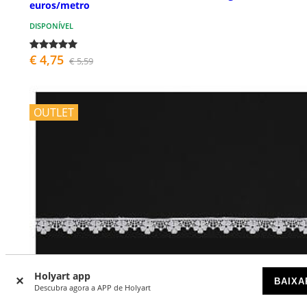
euros/metro
DISPONÍVEL
€ 4,75
€ 5,59
OUTLET
Holyart app
BAIXA
Descubra agora a APP de Holyart