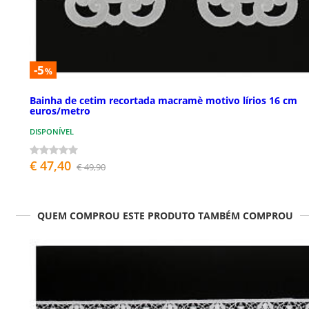
-5
%
Bainha de cetim recortada macramè motivo lírios 16 cm
euros/metro
DISPONÍVEL
€ 47,40
€ 49,90
QUEM COMPROU ESTE PRODUTO TAMBÉM COMPROU