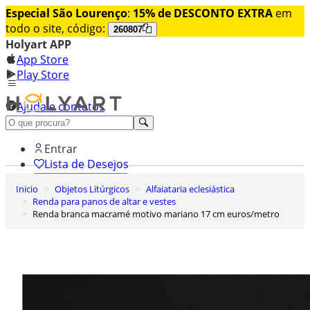
Especial São Lourenço
:
15% de DESCONTO EXTRA
em
todo o site, código:
260807
Holyart APP
App Store
Play Store
Ajuda e contatos
Conheça premium
Entrar
Lista de Desejos
Inicio
Objetos Litúrgicos
Alfaiataria eclesiástica
0
Renda para panos de altar e vestes
Carrinho de Compras
Renda branca macramé motivo mariano 17 cm euros/metro