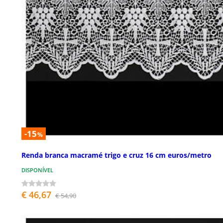
-15
%
Renda branca macramé trigo e cruz 16 cm euros/metro
DISPONÍVEL
€ 46,67
€ 54,90