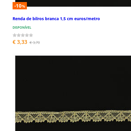
-10
%
Renda de bilros branca 1,5 cm euros/metro
DISPONÍVEL
€ 3,33
€ 3,70