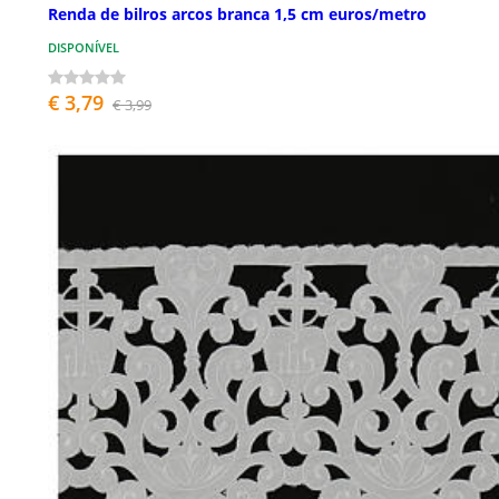
Renda de bilros arcos branca 1,5 cm euros/metro
DISPONÍVEL
€ 3,79
€ 3,99