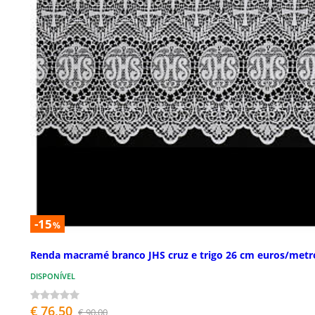
-15
%
Renda macramé branco JHS cruz e trigo 26 cm euros/metr
DISPONÍVEL
€ 76,50
€ 90,00