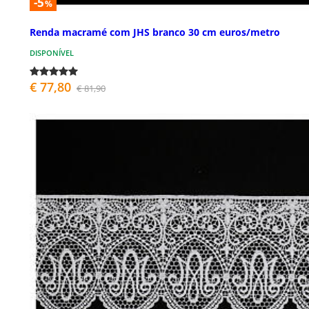
-5
%
Renda macramé com JHS branco 30 cm euros/metro
DISPONÍVEL
€ 77,80
€ 81,90