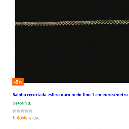
-5
%
Bainha recortada esfera ouro meio fino 1 cm euros/metro
DISPONÍVEL
€ 4,66
€ 4,90