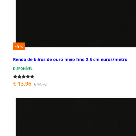
-5
%
Renda de bilros de ouro meio fino 2,5 cm euros/metro
DISPONÍVEL
€ 13,96
€ 14,70