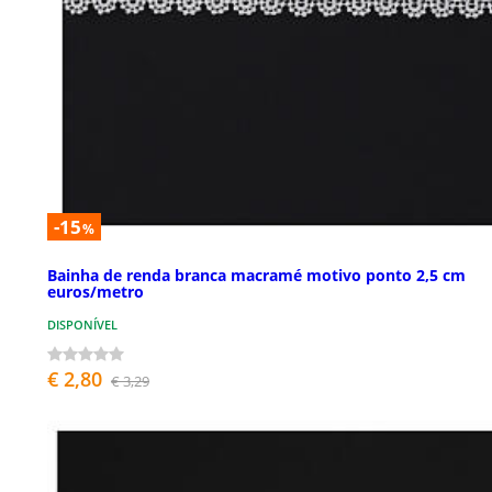
-15
%
Bainha de renda branca macramé motivo ponto 2,5 cm
euros/metro
DISPONÍVEL
€ 2,80
€ 3,29