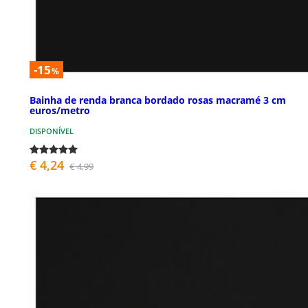
-15
%
Bainha de renda branca bordado rosas macramé 3 cm
euros/metro
DISPONÍVEL
€ 4,24
€ 4,99