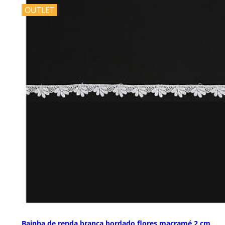
OUTLET
Bainha de renda branca bordado flores macramé 2 cm