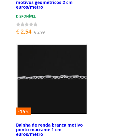
motivos geométricos 2 cm
euros/metro
DISPONÍVEL
€ 2,54
€ 2,99
-15
%
Bainha de renda branca motivo
ponto macramé 1 cm
euros/metro