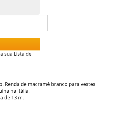
a sua Lista de
o. Renda de macramé branco para vestes
ina na Itália.
a de 13 m.