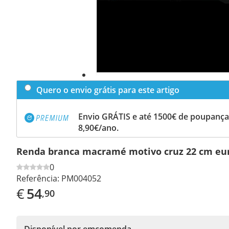
Quero o envio grátis para este artigo
Envio GRÁTIS e até 1500€ de poupança
8,90€/ano.
Renda branca macramé motivo cruz 22 cm eu
0
Referência:
PM004052
€
54
,90
Disponível por emcomenda.