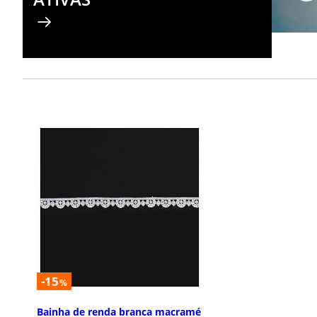
-15
%
Bainha de renda branca macramé