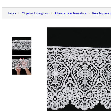
Inicio
Objetos Litúrgicos
Alfaiataria eclesiástica
Renda para 