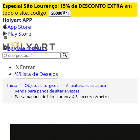
Especial São Lourenço
:
15% de DESCONTO EXTRA
em
todo o site, código:
260807
Holyart APP
App Store
Play Store
Ajuda e contatos
Conheça premium
Entrar
Lista de Desejos
Inicio
Objetos Litúrgicos
Alfaiataria eclesiástica
0
Renda para panos de altar e vestes
Carrinho de Compras
Passamanaria de bilros branca 4,5 cm euros/metro