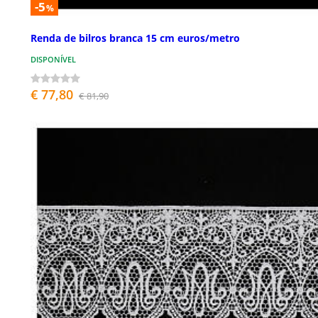
-5
%
Renda de bilros branca 15 cm euros/metro
DISPONÍVEL
€ 77,80
€ 81,90