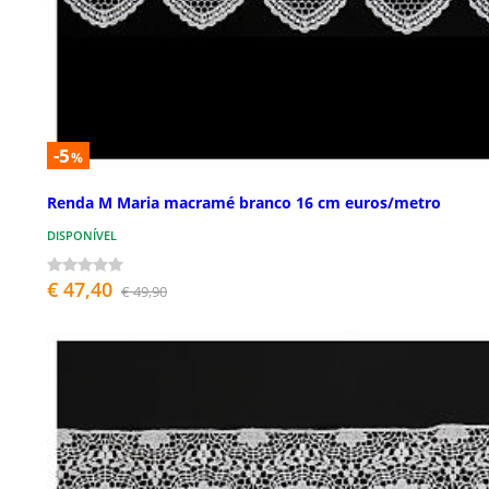
-5
%
Renda M Maria macramé branco 16 cm euros/metro
DISPONÍVEL
€ 47,40
€ 49,90