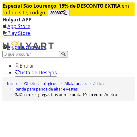
Especial São Lourenço
:
15% de DESCONTO EXTRA
em
todo o site, código:
260807
Holyart APP
App Store
Play Store
Ajuda e contatos
Conheça premium
Entrar
Lista de Desejos
Inicio
Objetos Litúrgicos
Alfaiataria eclesiástica
0
Renda para panos de altar e vestes
Carrinho de Compras
Galão cruzes gregas fios ouro e prata 10 cm euros/metro