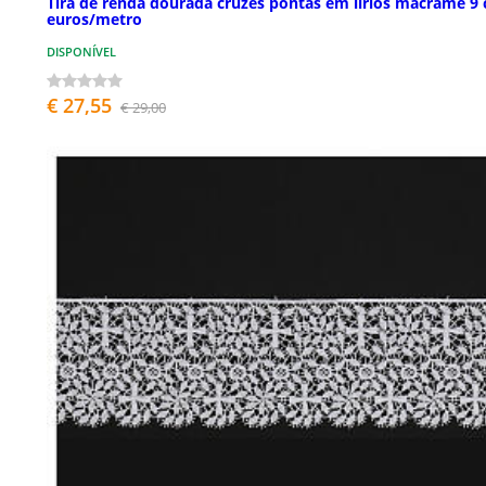
Tira de renda dourada cruzes pontas em lírios macramé 9
euros/metro
DISPONÍVEL
€ 27,55
€ 29,00