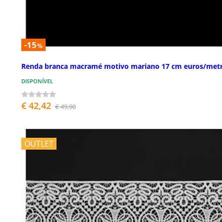
-15
%
Renda branca macramé motivo mariano 17 cm euros/met
DISPONÍVEL
€ 42,42
€ 49,90
OUTLET