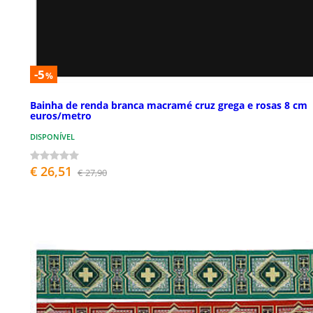
-5
%
Bainha de renda branca macramé cruz grega e rosas 8 cm
euros/metro
DISPONÍVEL
€ 26,51
€ 27,90