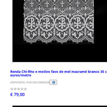
Renda Chi-Rho e motivo favo de mel macramé branco 35 
euros/metro
DISPONÍVEL POR ENCOMENDA
€ 79,00