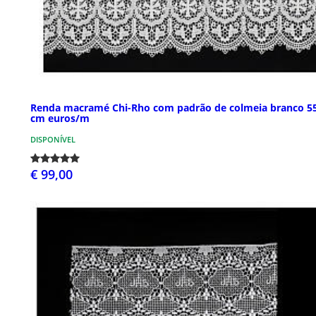
Renda macramé Chi-Rho com padrão de colmeia branco 5
cm euros/m
DISPONÍVEL
€ 99,00