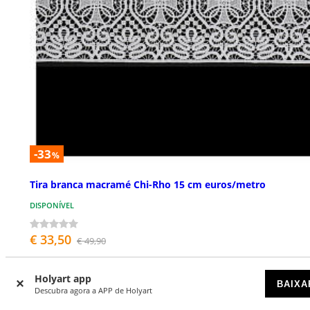
-33
%
Tira branca macramé Chi-Rho 15 cm euros/metro
DISPONÍVEL
€ 33,50
€ 49,90
Holyart app
BAIXA
Descubra agora a APP de Holyart