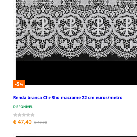
-5
%
Renda branca Chi-Rho macramé 22 cm euros/metro
DISPONÍVEL
€ 47,40
€ 49,90