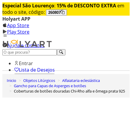
Especial São Lourenço
:
15% de DESCONTO EXTRA
em
todo o site, código:
260807
Holyart APP
App Store
Play Store
Ajuda e contatos
Conheça premium
Entrar
Lista de Desejos
Inicio
Objetos Litúrgicos
Alfaiataria eclesiástica
0
Gancho para Capas de Asperges e botões
Carrinho de Compras
Coberturas de botões douradas Chi-Rho alfa e ômega prata 925