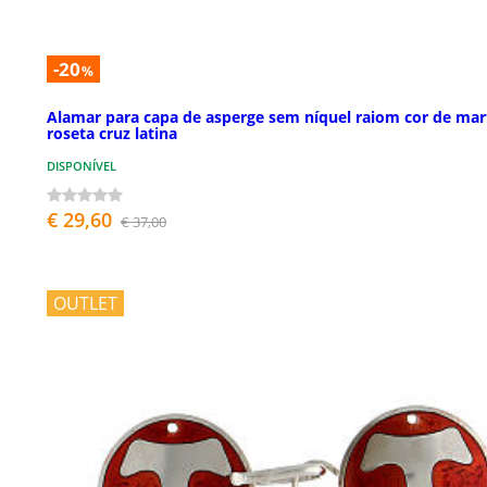
-20
%
Alamar para capa de asperge sem níquel raiom cor de ma
roseta cruz latina
DISPONÍVEL
€ 29,60
€ 37,00
OUTLET