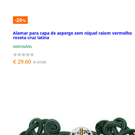
-20
%
Alamar para capa de asperge sem níquel raiom vermelho
roseta cruz latina
DISPONÍVEL
€ 29,60
€ 37,00