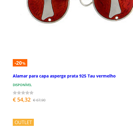
-20
%
Alamar para capa asperge prata 925 Tau vermelho
DISPONÍVEL
€ 54,32
€ 67,90
OUTLET