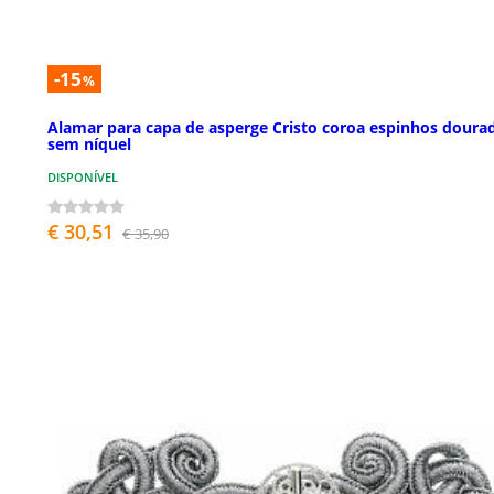
-15
%
Alamar para capa de asperge Cristo coroa espinhos doura
sem níquel
DISPONÍVEL
€ 30,51
€ 35,90