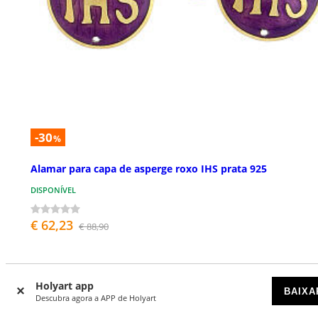
-30
%
Alamar para capa de asperge roxo IHS prata 925
DISPONÍVEL
€ 62,23
€ 88,90
Holyart app
BAIXA
Descubra agora a APP de Holyart