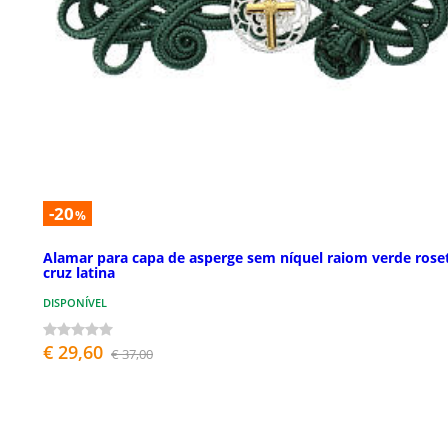
-20
%
Alamar para capa de asperge sem níquel raiom verde rose
cruz latina
DISPONÍVEL
€ 29,60
€ 37,00