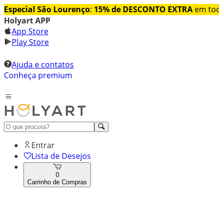
Especial São Lourenço
:
15% de DESCONTO EXTRA
em tod
Holyart APP
App Store
Play Store
Ajuda e contatos
Conheça premium
Entrar
Lista de Desejos
0
Carrinho de Compras