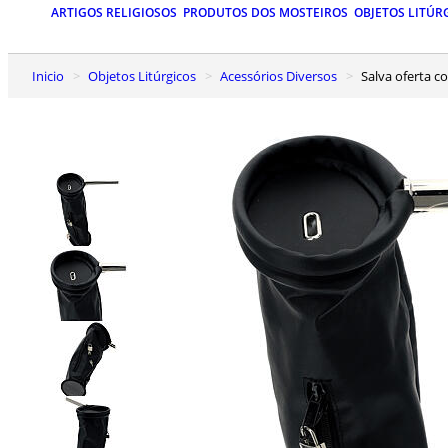
ARTIGOS RELIGIOSOS
PRODUTOS DOS MOSTEIROS
OBJETOS LITÚR
Inicio
Objetos Litúrgicos
Acessórios Diversos
Salva oferta 