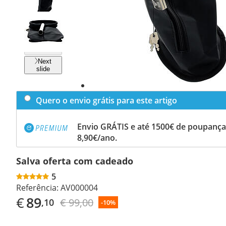
Previous
slide
Next
slide
Quero o envio grátis para este artigo
Envio GRÁTIS e até 1500€ de poupança
8,90€/ano.
Salva oferta com cadeado
5
Referência:
AV000004
€
89
€ 99,00
,10
-10%