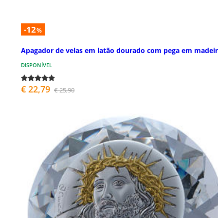
-12
%
Apagador de velas em latão dourado com pega em madei
DISPONÍVEL
€ 22,79
€ 25,90