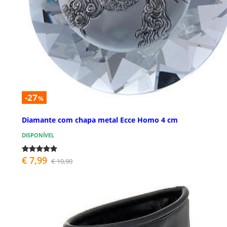
-27
%
Diamante com chapa metal Ecce Homo 4 cm
DISPONÍVEL
€ 7,99
€ 10,90