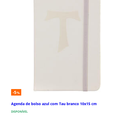
-5
%
Agenda de bolso azul com Tau branco 10x15 cm
DISPONÍVEL