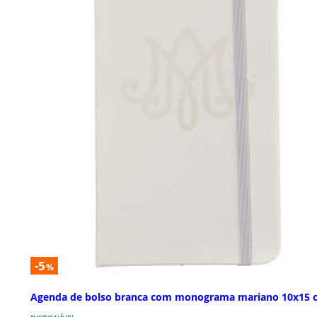
-5
%
Agenda de bolso branca com monograma mariano 10x15 