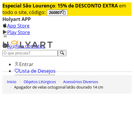
Especial São Lourenço
:
15% de DESCONTO EXTRA
em
todo o site, código:
260807
Holyart APP
App Store
Play Store
Ajuda e contatos
Conheça premium
Entrar
Lista de Desejos
Inicio
Objetos Litúrgicos
Acessórios Diversos
0
Apagador de velas octogonal latão dourado 14 cm
Carrinho de Compras