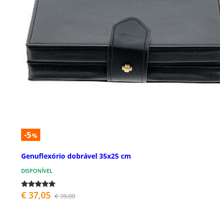
-5
%
Genuflexório dobrável 35x25 cm
DISPONÍVEL
€ 37,05
€ 39,00