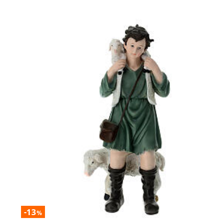
-13
%