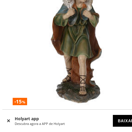
-15
%
Bom Pastor resina presépio 60 cm
Holyart app
BAIXA
DISPONÍVEL
Descubra agora a APP de Holyart