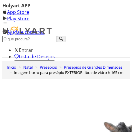
Holyart APP
App Store
Play Store
Ajuda e contatos
Conheça premium
Entrar
Lista de Desejos
Inicio
Natal
Presépios
Presépios de Grandes Dimensões
0
Imagem burro para presépio EXTERIOR fibra de vidro h 165 cm
Carrinho de Compras