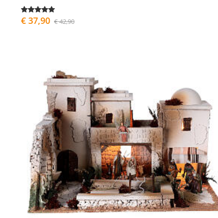
€ 37,90
€ 42,90