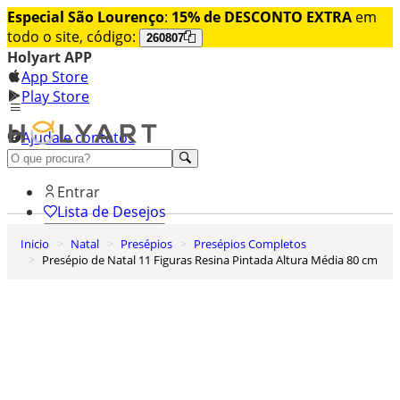
Especial São Lourenço
:
15% de DESCONTO EXTRA
em
todo o site, código:
260807
Holyart APP
App Store
Play Store
Ajuda e contatos
Conheça premium
Entrar
Lista de Desejos
Inicio
Natal
Presépios
Presépios Completos
0
Presépio de Natal 11 Figuras Resina Pintada Altura Média 80 cm
Carrinho de Compras