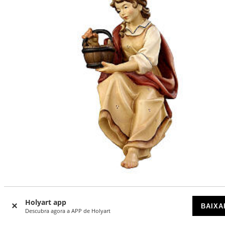
Pastorinha para fontanário presépio Mahlnecht de 9,5 cm
Holyart app
BAIXA
madeira pintada Val Gardena
Descubra agora a APP de Holyart
DISPONÍVEL POR ENCOMENDA