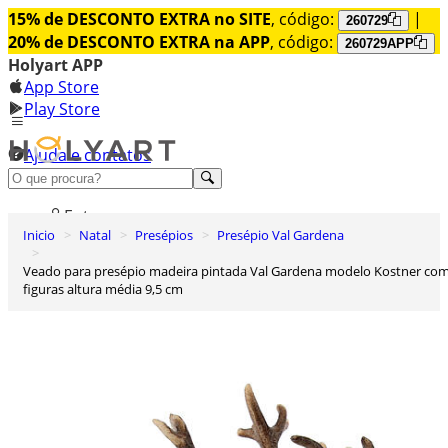
15% de DESCONTO EXTRA no SITE
, código:
|
260729
20% de DESCONTO EXTRA na APP
, código:
260729APP
Holyart APP
App Store
Play Store
Ajuda e contatos
Conheça premium
Entrar
Inicio
Natal
Presépios
Presépio Val Gardena
Lista de Desejos
Veado para presépio madeira pintada Val Gardena modelo Kostner com
0
figuras altura média 9,5 cm
Carrinho de Compras