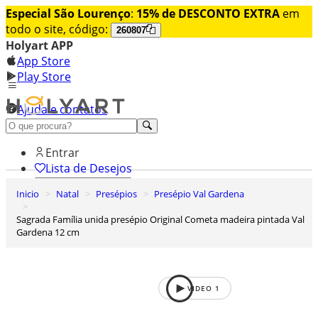
Especial São Lourenço
:
15% de DESCONTO EXTRA
em
todo o site, código:
260807
Holyart APP
App Store
Play Store
Ajuda e contatos
Conheça premium
Entrar
Lista de Desejos
Inicio
Natal
Presépios
Presépio Val Gardena
0
Carrinho de Compras
Sagrada Família unida presépio Original Cometa madeira pintada Val
Gardena 12 cm
VIDEO
1