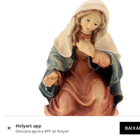
-29
%
Holyart app
BAIXA
Descubra agora a APP de Holyart
Virgem Maria figura madeira para presépio Val Gardena