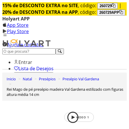
15% de DESCONTO EXTRA no SITE
, código:
|
260729
20% de DESCONTO EXTRA na APP
, código:
260729APP
Holyart APP
App Store
Play Store
Ajuda e contatos
Conheça premium
Entrar
Lista de Desejos
Inicio
Natal
Presépios
Presépio Val Gardena
0
Carrinho de Compras
Rei Mago de pé presépio madeira Val Gardena estilizado com figuras
altura média 14 cm
VIDEO
1