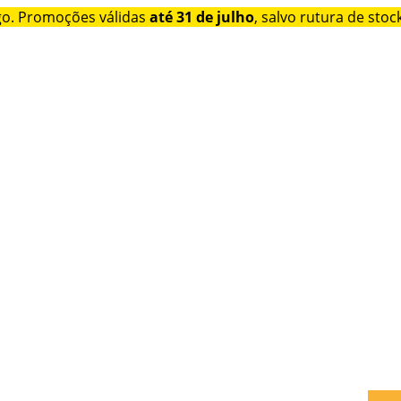
go. Promoções válidas
até 31 de julho
, salvo rutura de stock