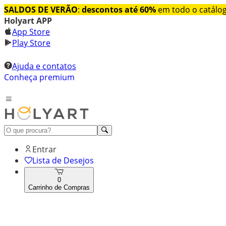
SALDOS DE VERÃO
:
descontos até 60%
em todo o catálo
Holyart APP
App Store
Play Store
Ajuda e contatos
Conheça premium
Entrar
Lista de Desejos
0
Carrinho de Compras