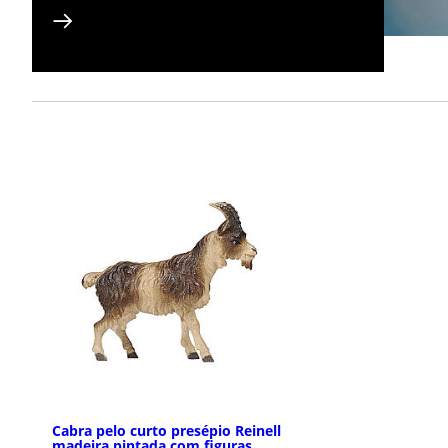
Cabra pelo curto presépio Reinell
madeira pintada com figuras