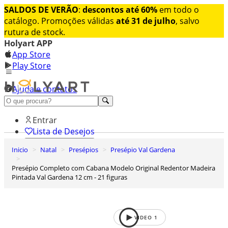
SALDOS DE VERÃO
:
descontos até 60%
em todo o
catálogo. Promoções válidas
até 31 de julho
, salvo
rutura de stock.
Holyart APP
App Store
Play Store
Ajuda e contatos
Conheça premium
Entrar
Lista de Desejos
Inicio
Natal
Presépios
Presépio Val Gardena
0
Carrinho de Compras
Presépio Completo com Cabana Modelo Original Redentor Madeira
Pintada Val Gardena 12 cm - 21 figuras
VIDEO
1