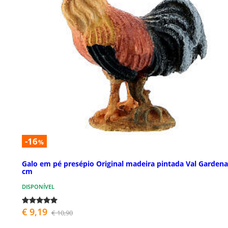
-16
%
Galo em pé presépio Original madeira pintada Val Gardena
cm
DISPONÍVEL
€ 9,19
€ 10,90