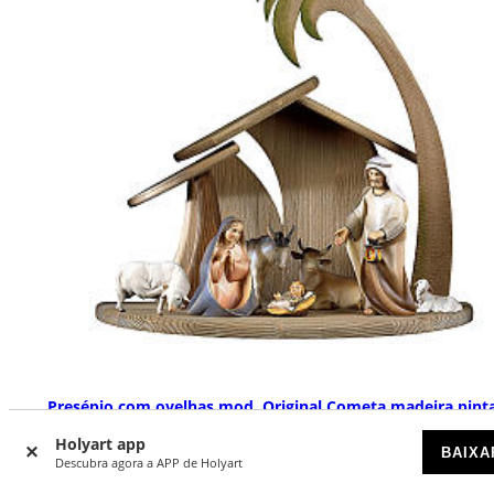
Presépio com ovelhas mod. Original Cometa madeira pint
Val Gardena 12 cm 7 peças
Holyart app
BAIXA
DISPONÍVEL POR ENCOMENDA
Descubra agora a APP de Holyart