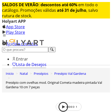
SALDOS DE VERÃO
:
descontos até 60%
em todo o
catálogo. Promoções válidas
até 31 de julho
, salvo
rutura de stock.
Holyart APP
App Store
Play Store
Ajuda e contatos
Conheça premium
Entrar
Lista de Desejos
Inicio
Natal
Presépios
Presépio Val Gardena
0
Carrinho de Compras
Presépio com ovelhas mod. Original Cometa madeira pintada Val
Gardena 10 cm 7 peças
VIDEO
1