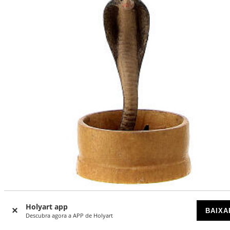
Holyart app
BAIXA
Serpente no cesto para presépio madeira pintada Original
Descubra agora a APP de Holyart
Cometa Val Gardena 10 cm