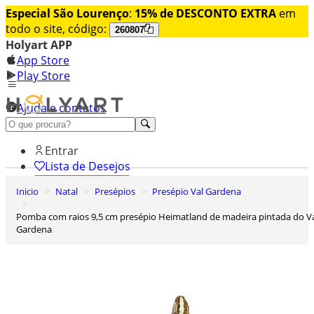
Especial São Lourenço
:
15% de DESCONTO EXTRA
em
todo o site, código:
260807
Holyart APP
App Store
Play Store
Ajuda e contatos
Conheça premium
Entrar
Lista de Desejos
Inicio
Natal
Presépios
Presépio Val Gardena
0
Carrinho de Compras
Pomba com raios 9,5 cm presépio Heimatland de madeira pintada do Val
Gardena