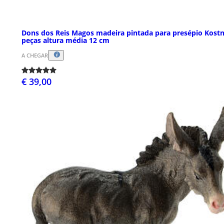
Dons dos Reis Magos madeira pintada para presépio Kost
peças altura média 12 cm
A CHEGAR
€ 39,00