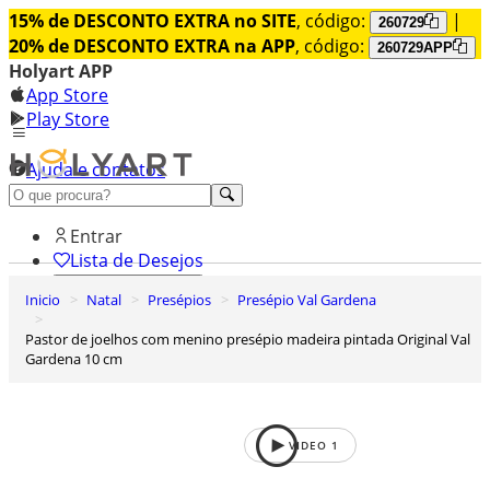
15% de DESCONTO EXTRA no SITE
, código:
|
260729
20% de DESCONTO EXTRA na APP
, código:
260729APP
Holyart APP
App Store
Play Store
Ajuda e contatos
Conheça premium
Entrar
Lista de Desejos
Inicio
Natal
Presépios
Presépio Val Gardena
0
Carrinho de Compras
Pastor de joelhos com menino presépio madeira pintada Original Val
Gardena 10 cm
VIDEO
1