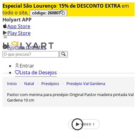
Especial São Lourenço
:
15% de DESCONTO EXTRA
em
todo o site,
código: 260807
Holyart APP
App Store
Play Store
Ajuda e contatos
Conheça premium
Entrar
Lista de Desejos
Inicio
Natal
Presépios
Presépio Val Gardena
0
Carrinho de Compras
Pastor com menina para presépio Original Pastor madeira pintada Val
Gardena 10 cm
VIDEO
1