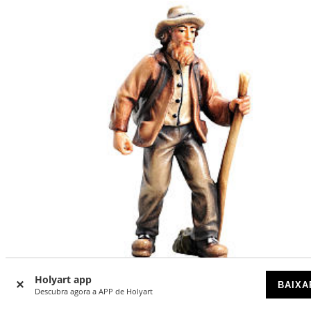
Holyart app
BAIXA
Descubra agora a APP de Holyart
Camponês madeira pintada para presépio Kostner com pe