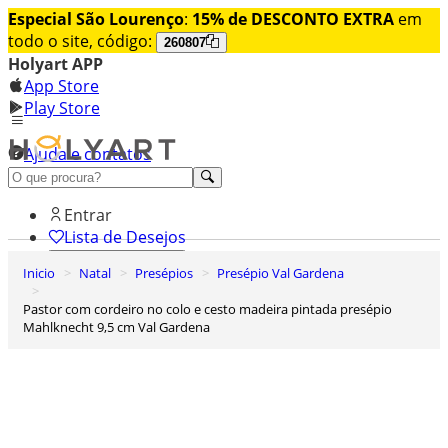
Especial São Lourenço
:
15% de DESCONTO EXTRA
em
todo o site, código:
260807
Holyart APP
App Store
Play Store
Ajuda e contatos
Conheça premium
Entrar
Lista de Desejos
Inicio
Natal
Presépios
Presépio Val Gardena
0
Carrinho de Compras
Pastor com cordeiro no colo e cesto madeira pintada presépio
Mahlknecht 9,5 cm Val Gardena