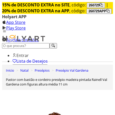
15% de DESCONTO EXTRA no SITE
, código:
|
260729
20% de DESCONTO EXTRA na APP
, código:
260729APP
Holyart APP
App Store
Play Store
Ajuda e contatos
Conheça premium
Entrar
Lista de Desejos
Inicio
Natal
Presépios
Presépio Val Gardena
0
Carrinho de Compras
Pastor com bastão e cordeiro presépio madeira pintada Rainell Val
Gardena com figuras altura média 11 cm