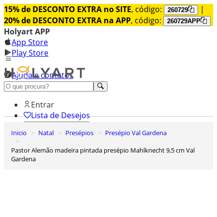
15% de DESCONTO EXTRA no SITE
, código:
|
260729
20% de DESCONTO EXTRA na APP
, código:
260729APP
Holyart APP
App Store
Play Store
Ajuda e contatos
Conheça premium
Entrar
Lista de Desejos
Inicio
Natal
Presépios
Presépio Val Gardena
0
Carrinho de Compras
Pastor Alemão madeira pintada presépio Mahlknecht 9,5 cm Val
Gardena