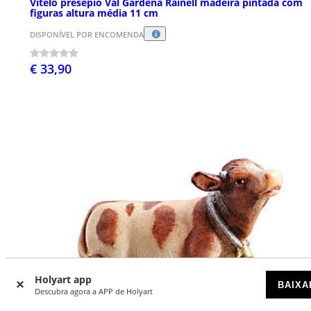
Vitelo presépio Val Gardena Rainell madeira pintada com
figuras altura média 11 cm
DISPONÍVEL POR ENCOMENDA
€ 33,90
Holyart app
BAIXA
Descubra agora a APP de Holyart