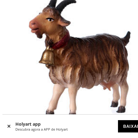
Holyart app
BAIXA
Descubra agora a APP de Holyart
Cabra com sino presépio Original madeira pintada Val