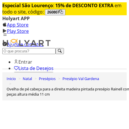
Especial São Lourenço
:
15% de DESCONTO EXTRA
em
todo o site, código:
260807
Holyart APP
App Store
Play Store
Ajuda e contatos
Conheça premium
Entrar
Lista de Desejos
Inicio
Natal
Presépios
Presépio Val Gardena
0
Carrinho de Compras
Ovelha de pé cabeça para a direita madeira pintada presépio Rainell com
peças altura média 11 cm