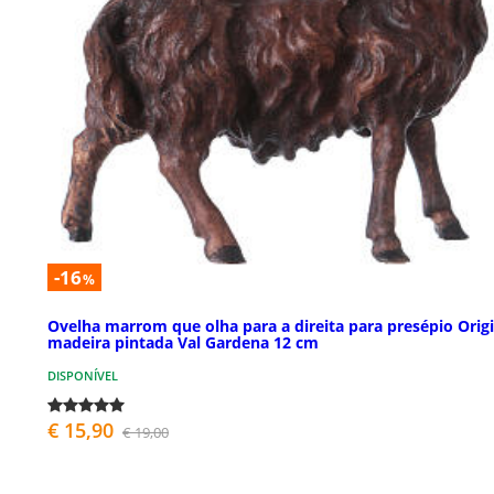
-16
%
Ovelha marrom que olha para a direita para presépio Origi
madeira pintada Val Gardena 12 cm
DISPONÍVEL
€ 15,90
€ 19,00