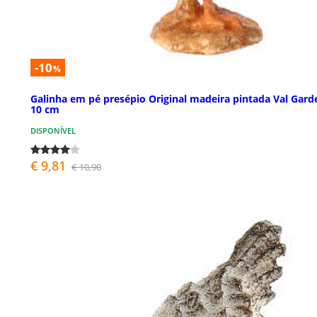
-10
%
Galinha em pé presépio Original madeira pintada Val Gard
10 cm
DISPONÍVEL
€ 9,81
€ 10,90