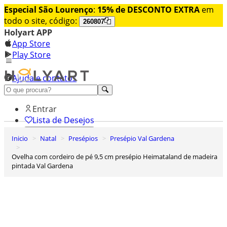
Especial São Lourenço
:
15% de DESCONTO EXTRA
em
todo o site, código:
260807
Holyart APP
App Store
Play Store
Ajuda e contatos
Conheça premium
Entrar
Lista de Desejos
Inicio
Natal
Presépios
Presépio Val Gardena
0
Carrinho de Compras
Ovelha com cordeiro de pé 9,5 cm presépio Heimataland de madeira
pintada Val Gardena