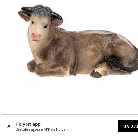
Boi deitado madeira pintada para presépio Kostner peças
altura média 9,5 cm
Holyart app
BAIXA
Descubra agora a APP de Holyart
DISPONÍVEL