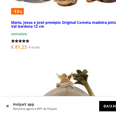
-13
%
Maria, Jesus e José presépio Original Cometa madeira pint
Val Gardena 12 cm
DISPONÍVEL
€ 81,23
€ 93,90
Holyart app
BAIXA
Descubra agora a APP de Holyart