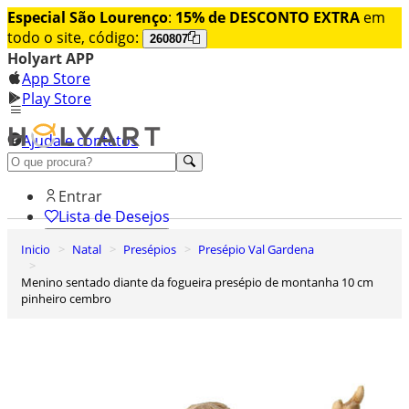
Especial São Lourenço
:
15% de DESCONTO EXTRA
em
todo o site, código:
260807
Holyart APP
App Store
Play Store
Ajuda e contatos
Conheça premium
Entrar
Lista de Desejos
Inicio
Natal
Presépios
Presépio Val Gardena
0
Carrinho de Compras
Menino sentado diante da fogueira presépio de montanha 10 cm
pinheiro cembro