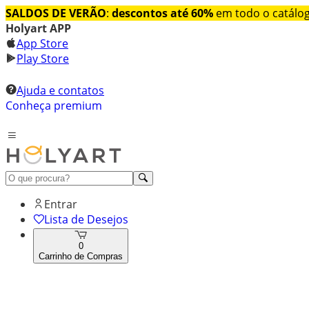
SALDOS DE VERÃO
:
descontos até 60%
em todo o catálo
Holyart APP
App Store
Play Store
Ajuda e contatos
Conheça premium
Entrar
Lista de Desejos
0
Carrinho de Compras