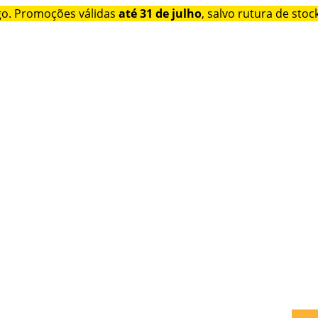
go. Promoções válidas
até 31 de julho
, salvo rutura de stock