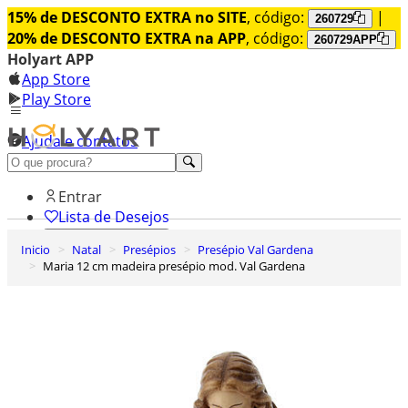
15% de DESCONTO EXTRA no SITE
, código:
|
260729
20% de DESCONTO EXTRA na APP
, código:
260729APP
Holyart APP
App Store
Play Store
Ajuda e contatos
Conheça premium
Entrar
Lista de Desejos
Inicio
Natal
Presépios
Presépio Val Gardena
0
Maria 12 cm madeira presépio mod. Val Gardena
Carrinho de Compras