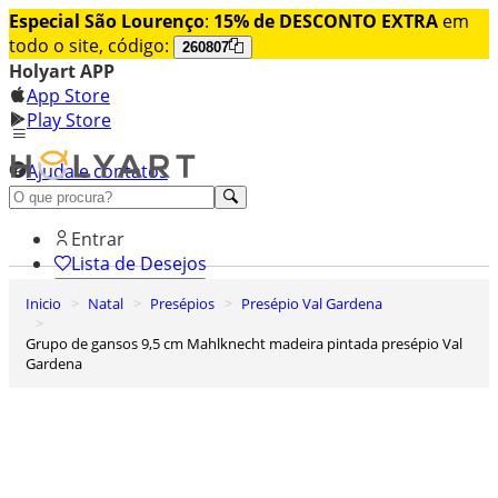
Especial São Lourenço
:
15% de DESCONTO EXTRA
em
todo o site, código:
260807
Holyart APP
App Store
Play Store
Ajuda e contatos
Conheça premium
Entrar
Lista de Desejos
Inicio
Natal
Presépios
Presépio Val Gardena
0
Carrinho de Compras
Grupo de gansos 9,5 cm Mahlknecht madeira pintada presépio Val
Gardena