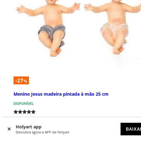
-27
%
Menino Jesus madeira pintada à mão 25 cm
DISPONÍVEL
€ 190,00
€ 259,00
Holyart app
BAIXA
Descubra agora a APP de Holyart