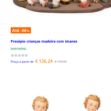
Até -36
%
Presépio crianças madeira com ímanes
DISPONÍVEL
€ 126,24
€ 190,00
Preço a partir de