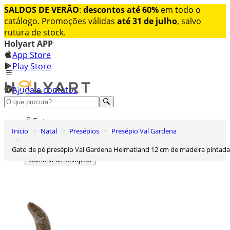
SALDOS DE VERÃO
:
descontos até 60%
em todo o
catálogo. Promoções válidas
até 31 de julho
, salvo
rutura de stock.
Holyart APP
App Store
Play Store
Ajuda e contatos
Conheça premium
Entrar
Inicio
Natal
Presépios
Presépio Val Gardena
Lista de Desejos
Gato de pé presépio Val Gardena Heimatland 12 cm de madeira pintada
0
Carrinho de Compras