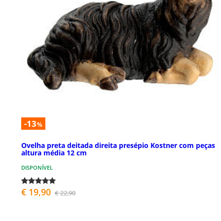
-13
%
Ovelha preta deitada direita presépio Kostner com peças
altura média 12 cm
DISPONÍVEL
€ 19,90
€ 22,90