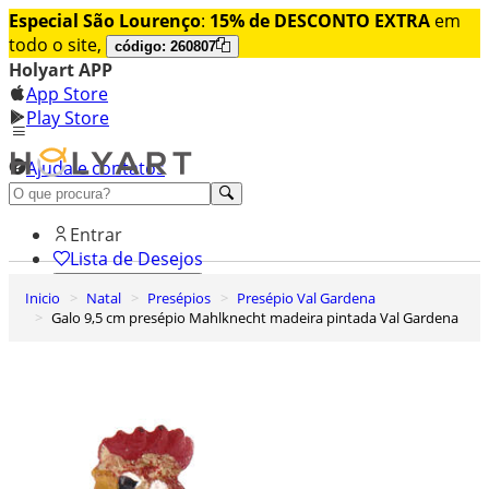
Especial São Lourenço
:
15% de DESCONTO EXTRA
em
todo o site,
código: 260807
Holyart APP
App Store
Play Store
Ajuda e contatos
Conheça premium
Entrar
Lista de Desejos
Inicio
Natal
Presépios
Presépio Val Gardena
0
Galo 9,5 cm presépio Mahlknecht madeira pintada Val Gardena
Carrinho de Compras