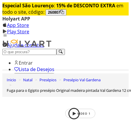
Especial São Lourenço
:
15% de DESCONTO EXTRA
em
todo o site, código:
260807
Holyart APP
App Store
Play Store
Ajuda e contatos
Conheça premium
Entrar
Lista de Desejos
Inicio
Natal
Presépios
Presépio Val Gardena
0
Carrinho de Compras
Fuga para o Egipto presépio Original madeira pintada Val Gardena 12 c
VIDEO
1