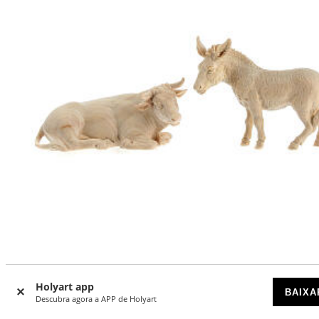
Boi e burro conjunto presépio de montanha em pinheiro
cembro natural 10 cm
Holyart app
BAIXA
Descubra agora a APP de Holyart
DISPONÍVEL