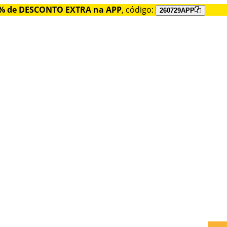
% de DESCONTO EXTRA na APP
, código:
260729APP