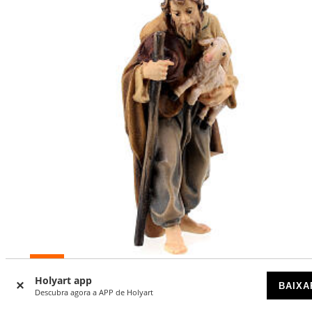
-11
%
Holyart app
BAIXA
Pastor com bastão e cordeiro presépio madeira pintada
Descubra agora a APP de Holyart
Rainell Val Gardena com figuras altura média 9 cm