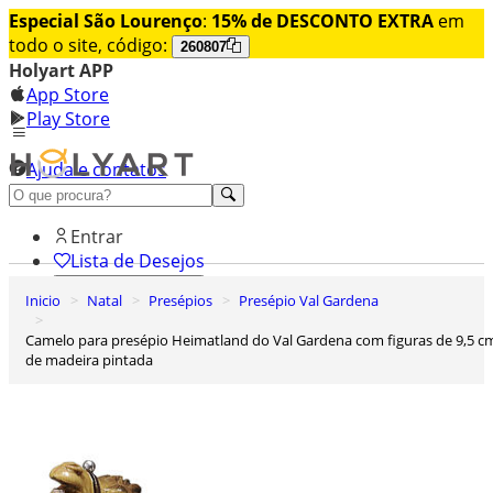
Especial São Lourenço
:
15% de DESCONTO EXTRA
em
todo o site, código:
260807
Holyart APP
App Store
Play Store
Ajuda e contatos
Conheça premium
Entrar
Lista de Desejos
Inicio
Natal
Presépios
Presépio Val Gardena
0
Carrinho de Compras
Camelo para presépio Heimatland do Val Gardena com figuras de 9,5 cm
de madeira pintada