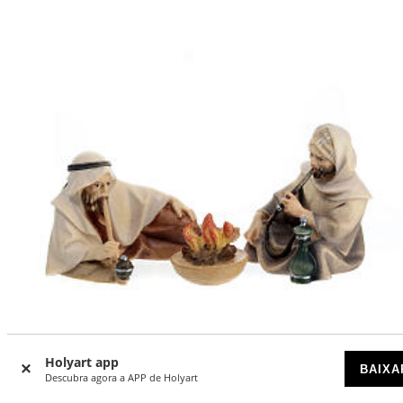
Holyart app
BAIXA
Descubra agora a APP de Holyart
Grupo de pastores com fogueira presépio Original Cometa
madeira pintada Val Gardena 10 cm