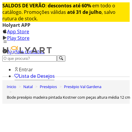
SALDOS DE VERÃO
:
descontos até 60%
em todo o
catálogo. Promoções válidas
até 31 de julho
, salvo
rutura de stock.
Holyart APP
App Store
Play Store
Ajuda e contatos
Conheça premium
Entrar
Lista de Desejos
Inicio
Natal
Presépios
Presépio Val Gardena
0
Carrinho de Compras
Bode presépio madeira pintada Kostner com peças altura média 12 cm