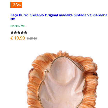
-23
%
Peça burro presépio Original madeira pintada Val Gardena
cm
DISPONÍVEL
€ 19,90
€ 25,90