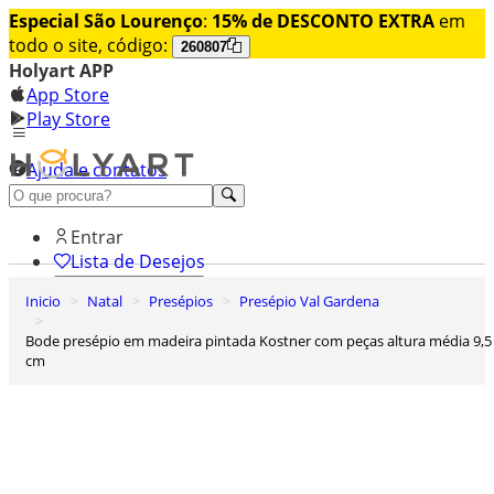
Especial São Lourenço
:
15% de DESCONTO EXTRA
em
todo o site, código:
260807
Holyart APP
App Store
Play Store
Ajuda e contatos
Conheça premium
Entrar
Lista de Desejos
Inicio
Natal
Presépios
Presépio Val Gardena
0
Carrinho de Compras
Bode presépio em madeira pintada Kostner com peças altura média 9,5
cm