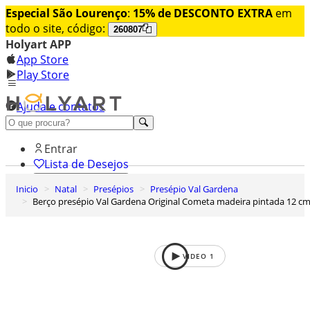
Especial São Lourenço
:
15% de DESCONTO EXTRA
em
todo o site, código:
260807
Holyart APP
App Store
Play Store
Ajuda e contatos
Conheça premium
Entrar
Lista de Desejos
Inicio
Natal
Presépios
Presépio Val Gardena
0
Berço presépio Val Gardena Original Cometa madeira pintada 12 c
Carrinho de Compras
VIDEO
1