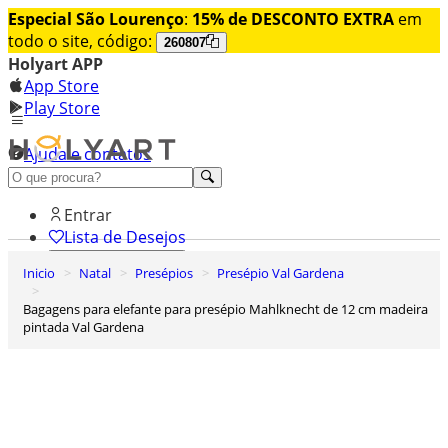
Especial São Lourenço
:
15% de DESCONTO EXTRA
em
todo o site, código:
260807
Holyart APP
App Store
Play Store
Ajuda e contatos
Conheça premium
Entrar
Lista de Desejos
Inicio
Natal
Presépios
Presépio Val Gardena
0
Carrinho de Compras
Bagagens para elefante para presépio Mahlknecht de 12 cm madeira
pintada Val Gardena