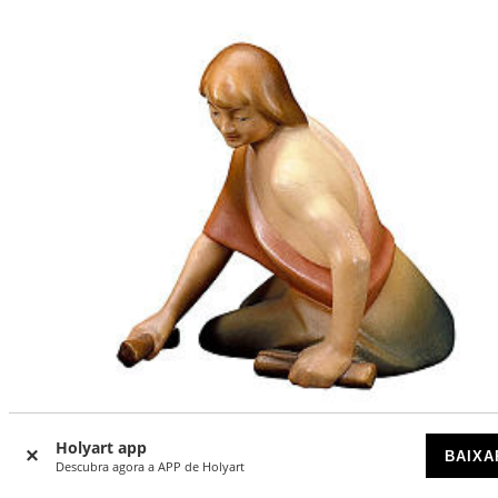
Holyart app
BAIXA
Descubra agora a APP de Holyart
Pastor de joelhos com lenha para presépio Original Reden