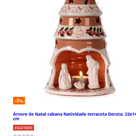
-7
%
Árvore de Natal cabana Natividade terracota Deruta; 22x1
cm
ESGOTADO