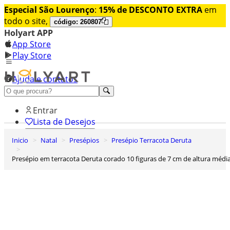
Especial São Lourenço
:
15% de DESCONTO EXTRA
em
todo o site,
código: 260807
Holyart APP
App Store
Play Store
Ajuda e contatos
Conheça premium
Entrar
Lista de Desejos
Inicio
Natal
Presépios
Presépio Terracota Deruta
0
Carrinho de Compras
Presépio em terracota Deruta corado 10 figuras de 7 cm de altura médi