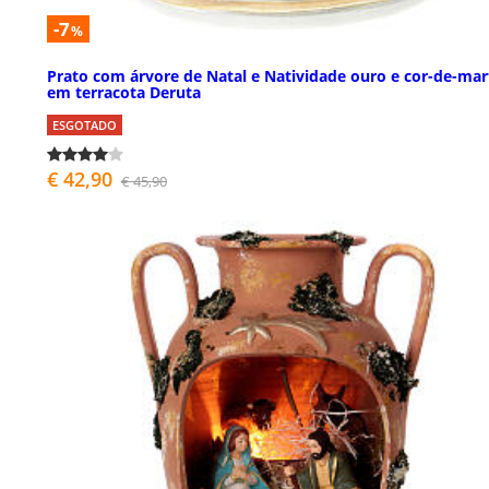
-7
%
Prato com árvore de Natal e Natividade ouro e cor-de-ma
em terracota Deruta
ESGOTADO
€ 42,90
€ 45,90