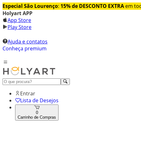
Especial São Lourenço
:
15% de DESCONTO EXTRA
em tod
Holyart APP
App Store
Play Store
Ajuda e contatos
Conheça premium
Entrar
Lista de Desejos
0
Carrinho de Compras