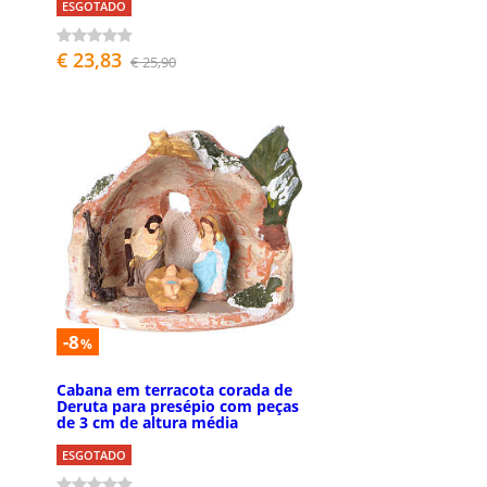
ESGOTADO
€ 23,83
€ 25,90
-8
%
Cabana em terracota corada de
Deruta para presépio com peças
de 3 cm de altura média
ESGOTADO