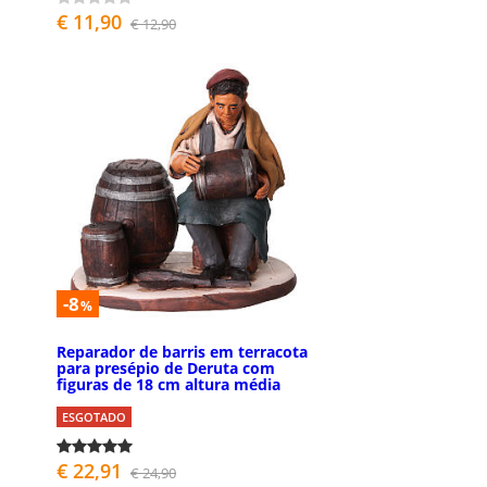
€ 11,90
€ 12,90
-8
%
Reparador de barris em terracota
para presépio de Deruta com
figuras de 18 cm altura média
ESGOTADO
€ 22,91
€ 24,90