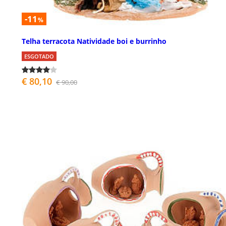
-11
%
Telha terracota Natividade boi e burrinho
ESGOTADO
€ 80,10
€ 90,00