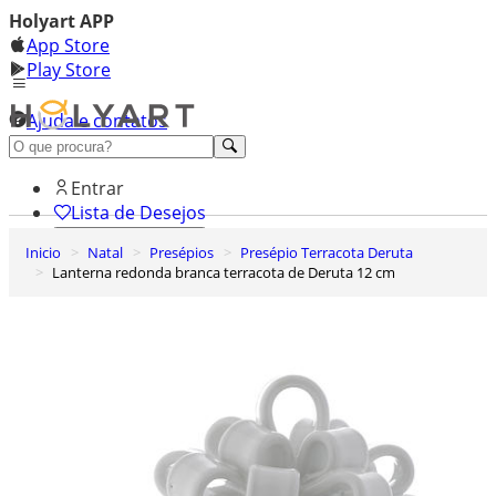
Holyart APP
App Store
Play Store
Ajuda e contatos
Conheça premium
Entrar
Lista de Desejos
Inicio
Natal
Presépios
Presépio Terracota Deruta
0
Lanterna redonda branca terracota de Deruta 12 cm
Carrinho de Compras