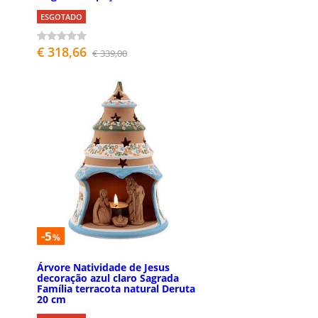
ESGOTADO
€ 318,66
€ 339,00
-5
%
Árvore Natividade de Jesus
decoração azul claro Sagrada
Família terracota natural Deruta
20 cm