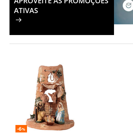
APROVEITE AS PROMOÇÕES
ATIVAS
-6
%