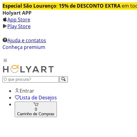
Especial São Lourenço
:
15% de DESCONTO EXTRA
em tod
Holyart APP
App Store
Play Store
Ajuda e contatos
Conheça premium
Entrar
Lista de Desejos
0
Carrinho de Compras