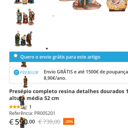
Previous
slide
Next
slide
Quero o envio grátis para este artigo
Envio GRÁTIS e até 1500€ de poupança
8,90€/ano.
Presépio completo resina detalhes dourados 1
altura média 52 cm
1
Referência:
PR005201
€
590
€ 739,00
,00
-20%