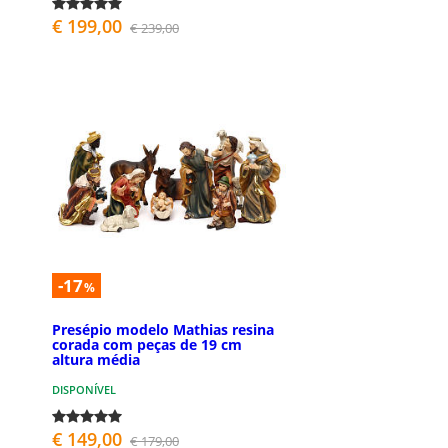
€ 199,00
€ 239,00
-17
%
Presépio modelo Mathias resina
corada com peças de 19 cm
altura média
DISPONÍVEL
€ 149,00
€ 179,00