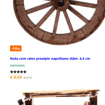
-10
%
Roda com raios presépio napolitano diâm. 6,5 cm
DISPONÍVEL
€ 8,69
€ 9,70