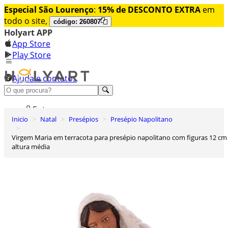
Especial São Lourenço
:
15% de DESCONTO EXTRA
em
todo o site,
código: 260807
Holyart APP
App Store
Play Store
Ajuda e contatos
Conheça premium
Entrar
Inicio
Natal
Presépios
Presépio Napolitano
Lista de Desejos
Virgem Maria em terracota para presépio napolitano com figuras 12 cm
0
altura média
Carrinho de Compras