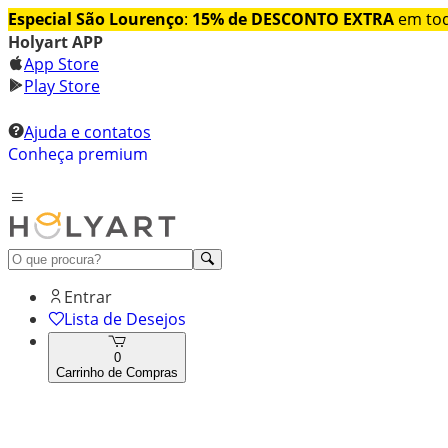
Especial São Lourenço
:
15% de DESCONTO EXTRA
em tod
Holyart APP
App Store
Play Store
Ajuda e contatos
Conheça premium
Entrar
Lista de Desejos
0
Carrinho de Compras