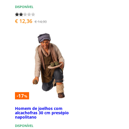
DISPONÍVEL
€ 12,36
€ 14,90
-17
%
Homem de joelhos com
alcachofras 30 cm presépio
napolitano
DISPONÍVEL