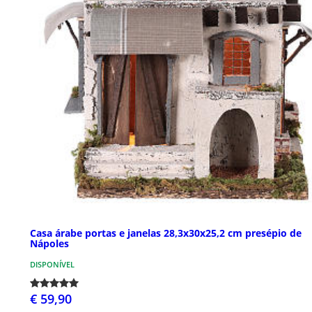
Casa árabe portas e janelas 28,3x30x25,2 cm presépio de
Nápoles
DISPONÍVEL
€ 59,90