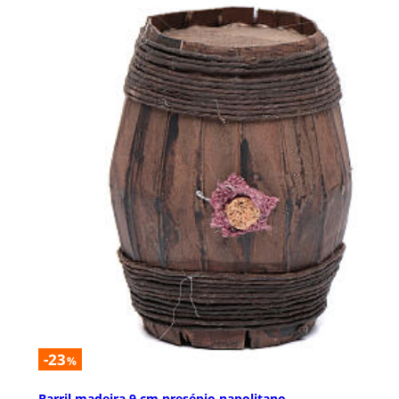
-23
%
Barril madeira 9 cm presépio napolitano