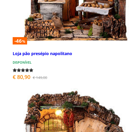
-46
%
Loja pão presépio napolitano
DISPONÍVEL
€ 80,90
€ 149,00