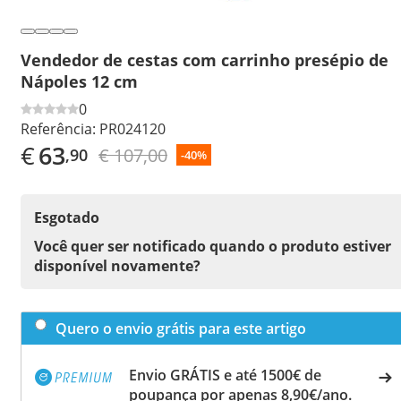
Vendedor de cestas com carrinho presépio de
Nápoles 12 cm
0
Referência:
PR024120
€
63
€ 107,00
,90
-40%
Esgotado
Você quer ser notificado quando o produto estiver
disponível novamente?
Quero o envio grátis para este artigo
Envio GRÁTIS e até 1500€ de
poupança por apenas 8,90€/ano.